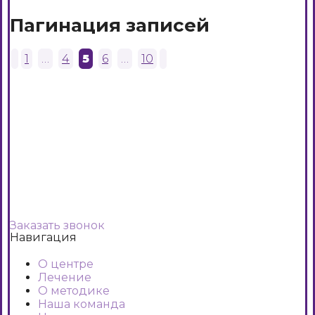
Пагинация записей
1
…
4
5
6
…
10
Заказать звонок
Навигация
О центре
Лечение
О методике
Наша команда