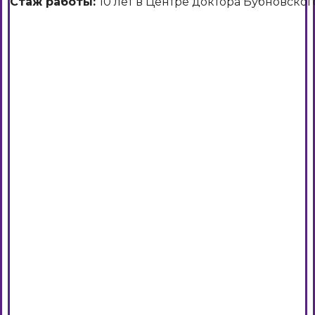
Стаж работы:
10 лет в Центре доктора Бубновског