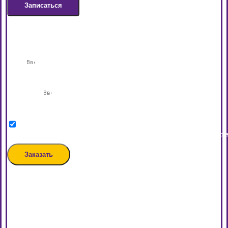
Записаться
Заказать звонок
Имя
Телефон
Нажимая кнопку, вы даете согласие на обработку персональных данных в соответст
Заказать