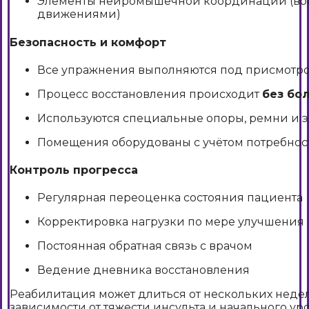
Элементы нейромышечной координации (вос
движениями)
Безопасность и комфорт
Все упражнения выполняются под присмотро
Процесс восстановления происходит
без бо
Используются специальные опоры, ремни и
Помещения оборудованы с учётом потребно
Контроль прогресса
Регулярная переоценка состояния пациента
Корректировка нагрузки по мере улучшения
Постоянная обратная связь с врачом
Ведение дневника восстановления
Реабилитация может длиться от нескольких недел
зависимости от тяжести инсульта и начального ур