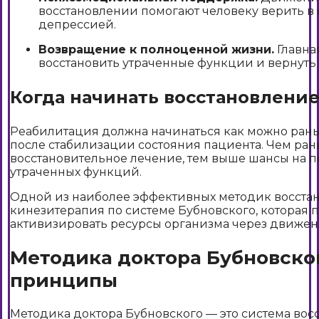
восстановлении помогают человеку верить в с
депрессией.
Возвращение к полноценной жизни.
Главна
восстановить утраченные функции и вернуть
Когда начинать восстановлени
Реабилитация должна начинаться как можно рань
после стабилизации состояния пациента. Чем ра
восстановительное лечение, тем выше шансы на 
утраченных функций.
Одной из наиболее эффективных методик восстан
кинезитерапия по системе Бубновского, которая п
активизировать ресурсы организма через движен
Методика доктора Бубновског
принципы
Методика доктора Бубновского — это система во