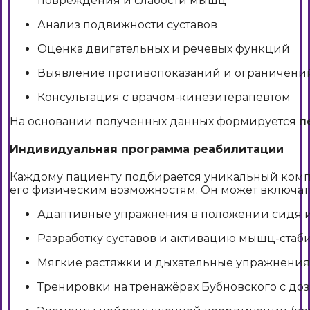
повреждения и слабости мышц
Анализ подвижности суставов
Оценка двигательных и речевых функций
Выявление противопоказаний и ограничени
Консультация с врачом-кинезитерапевтом
На основании полученных данных формируется
п
Индивидуальная программа реабилитации
Каждому пациенту подбирается уникальный комп
его физическим возможностям. Он может включат
Адаптивные упражнения в положении сидя 
Разработку суставов и активацию мышц-стаб
Мягкие растяжки и дыхательные упражнения
Тренировки на тренажёрах Бубновского с до