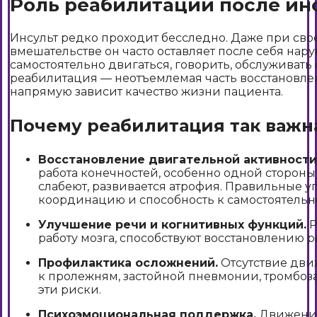
Роль реабилитации после ин
Инсульт редко проходит бесследно. Даже при с
вмешательстве он часто оставляет после себя на
самостоятельно двигаться, говорить, обслуживать
реабилитация — неотъемлемая часть восстановлен
напрямую зависит качество жизни пациента.
Почему реабилитация так важн
Восстановление двигательной активности
работа конечностей, особенно одной стороны
слабеют, развивается атрофия. Правильные у
координацию и способность к самостоятель
Улучшение речи и когнитивных функций.
Р
работу мозга, способствуют восстановлению 
Профилактика осложнений.
Отсутствие дви
к пролежням, застойной пневмонии, тромбоз
эти риски.
Психоэмоциональная поддержка.
Движение,