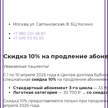
Москва, ул. Салтыковская, 8. БЦ Косино
+7 980 201 48 87
+7 499 113 93 93
Скидка 10% на продление абоне
Уважаемые пациенты!
С 1 по 10 апреля 2026 года в Центре доктора Бубн
специальная
скидка 10%
на продление абонемен
Стандартный абонемент 3-го цикла
— 33 9
Льготная категория
— 30 700 ₽ →
со скидко
Скидка 10% предоставляется только при продлении
апреля 2026 года.